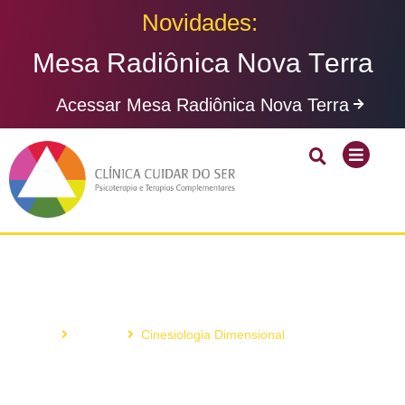
Novidades:
M
e
s
a
R
a
d
i
ô
n
i
c
a
N
o
v
a
T
e
r
r
a
Acessar Mesa Radiônica Nova Terra
Cinesiologia Dimensional
Home
Cursos
Cinesiologia Dimensional