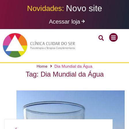
N
o
v
o
s
i
t
e
Novidades:
Acessar loja
Home
Dia Mundial da Água
Tag:
Dia Mundial da Água