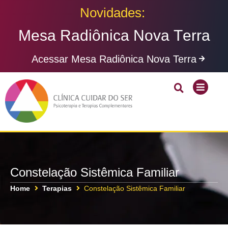
Novidades:
M
e
s
a
R
a
d
i
ô
n
i
c
a
N
o
v
a
T
e
r
r
a
Acessar Mesa Radiônica Nova Terra
Constelação Sistêmica Familiar
Home
Terapias
Constelação Sistêmica Familiar