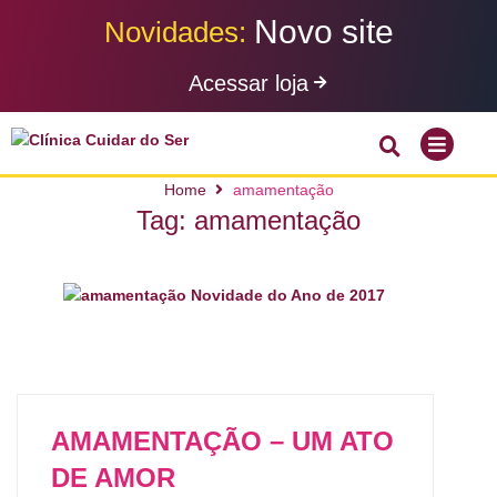
N
o
v
o
s
i
t
e
Novidades:
Acessar loja
Home
amamentação
Tag:
amamentação
AMAMENTAÇÃO – UM ATO
DE AMOR