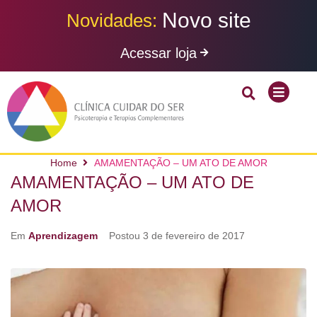
N
o
v
o
s
i
t
e
Novidades:
Acessar loja
Home
AMAMENTAÇÃO – UM ATO DE AMOR
AMAMENTAÇÃO – UM ATO DE
AMOR
Em
Aprendizagem
Postou
3 de fevereiro de 2017