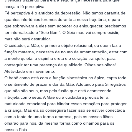
vivências trazendo para ela a segurança necessária para que
nasça a fé perceptiva.
Fé perceptiva é o antídoto da depressão. Não temos garantia de
quantos infortúnios teremos durante a nossa trajetória, e para
que sobrevivam a eles sem adoecer ou enlouquecer, precisamos
ter internalizado o “Seio Bom”. O Seio mau vai sempre existir,
mas não será destruidor.
O cuidador, a Mãe, o primeiro objeto relacional, ou quem faz a
função materna, necessita de no ato da amamentação, estar com
a mente quieta, a espinha ereta e o coração tranquilo, para
conseguir ter uma presença de qualidade. Olhos nos olhos!
Afetividade em movimento.
O bebê como está com a função sinestésica no ápice, capta todo
o sentimento de prazer e dor da Mãe. Adotando para Si registros
que não são seus, mas pela fusão que está acontecendo,
introjeta como seus. A Mãe ou a cuidadora precisa ter a
maturidade emocional para blindar essas emoções para proteger
a criança. Mas ela só conseguirá fazer isso se estiver conectada
com a fonte de uma forma amorosa, pois os nossos filhos
olharão para nós, da mesma forma como olhamos para os
nossos Pais.