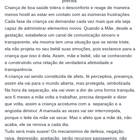
precisa.
Criança de boa saúde tolera o desconforto e reage de maneira
menos hostil ao estar em contato com as inúmeras frustrações.
Cada fase da criança vai demandar cada vez mais que ela seja
capaz de administrar elementos novos. Quando a Mãe, desde a
gestação, estabelece um canal de comunicação sincero e
transparente, ela mesma tem uma situação que se sente triste,
ela não projeta no seu bebê suas emoções, pois esclarece para a
criança que isso é dela. Assim, mãe e bebê, vão se conhecendo
e construindo uma relação de verdadeira afetividade e
transparência.
A criança vai sendo constituída de afeto, fé perceptiva, presença,
assim ela vai para o mundo aberta, mas protegida, simbolizada.
Na hora da separação, ela vai viver a dor de uma forma tranquila,
aos 6 meses a mãe volta a trabalhar, precisa despedir e dizer
que volta, assim a criança acostuma com a separação e a
angústia diminuí. A mamada as vezes vai ser interrompida,
porque o leite da mãe vai secar. Mas o afeto que a mãe dá, não
acaba, ele se renova a cada dia.
Tudo será mais suave! Os mecanismos de defesa, negação,
raiva, depressão, aceitação, serão recursos passageiros, não