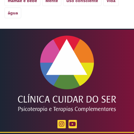
mamãe e bebê
Mente
uso consciente
Vida
água