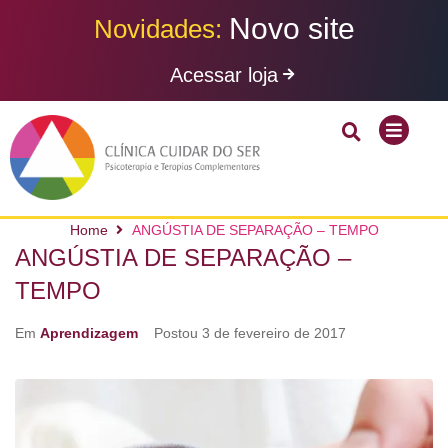
N
o
v
o
s
i
t
e
Novidades:
Acessar loja
Home
ANGÚSTIA DE SEPARAÇÃO – TEMPO
ANGÚSTIA DE SEPARAÇÃO –
TEMPO
Em
Aprendizagem
Postou
3 de fevereiro de 2017